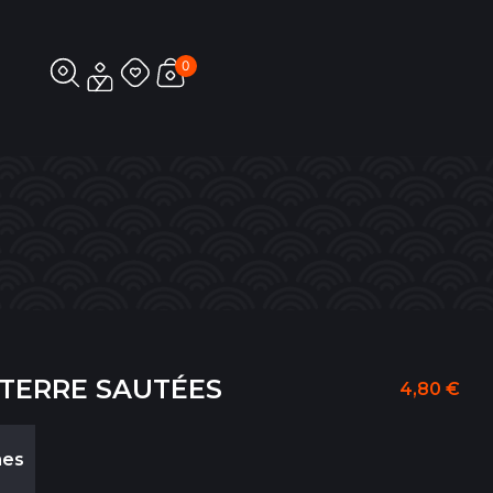
0
 TERRE SAUTÉES
4,80
€
nes